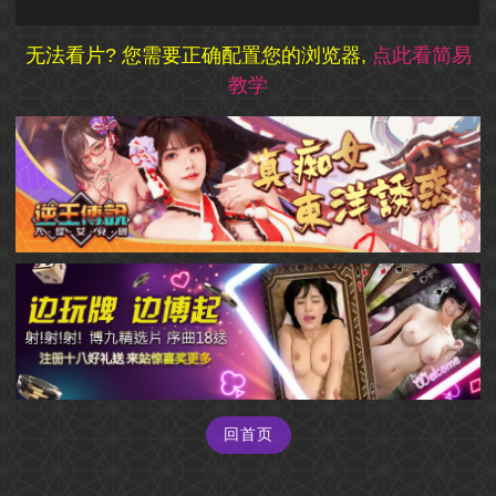
0
seconds
无法看片? 您需要正确配置您的浏览器,
点此看简易
of
教学
0
seconds
回首页