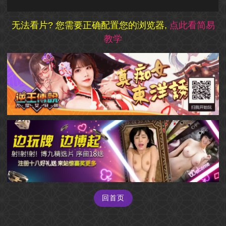
0
seconds
无法看片? 您需要正确配置您的浏览器,
点此看简易
of
教学
0
seconds
回首页