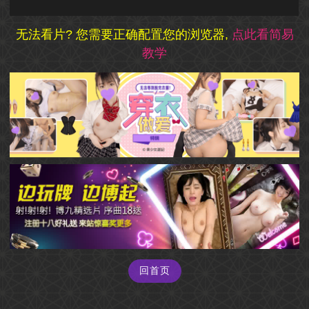
0
seconds
无法看片? 您需要正确配置您的浏览器,
点此看简易
of
教学
0
seconds
回首页